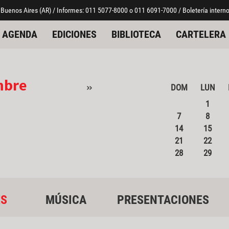
 Buenos Aires (AR) / Informes: 011 5077-8000 o 011 6091-7000 / Boletería interno
AGENDA
EDICIONES
BIBLIOTECA
CARTELERA
mbre
»
DOM
LUN
1
7
8
14
15
21
22
28
29
ES
MÚSICA
PRESENTACIONES