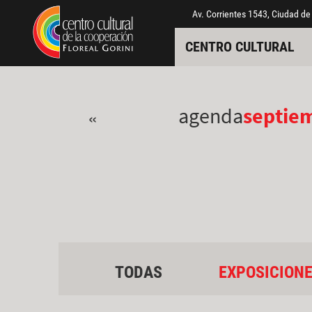
Pasar al contenido principal
Jump to main content
Av. Corrientes 1543, Ciudad de
CENTRO CULTURAL
agenda
septie
«
TODAS
EXPOSICION