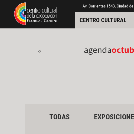
Pasar al contenido principal
Jump to main content
Av. Corrientes 1543, Ciudad de
CENTRO CULTURAL
agenda
octub
«
TODAS
EXPOSICION