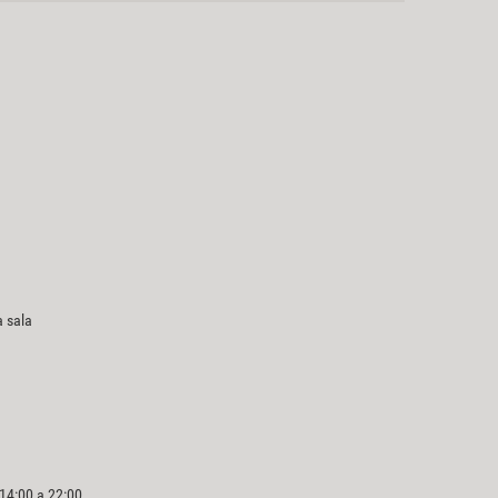
a sala
 14:00 a 22:00