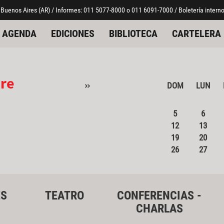
 Buenos Aires (AR) / Informes: 011 5077-8000 o 011 6091-7000 / Boletería interno
AGENDA
EDICIONES
BIBLIOTECA
CARTELERA
re
»
DOM
LUN
5
6
12
13
19
20
26
27
ES
TEATRO
CONFERENCIAS -
CHARLAS