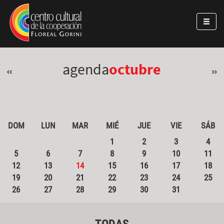
Pasar al contenido principal
Jump to main content
agenda
octubre
«
»
DOM
LUN
MAR
MIÉ
JUE
VIE
SÁB
1
2
3
4
5
6
7
8
9
10
11
12
13
14
15
16
17
18
19
20
21
22
23
24
25
26
27
28
29
30
31