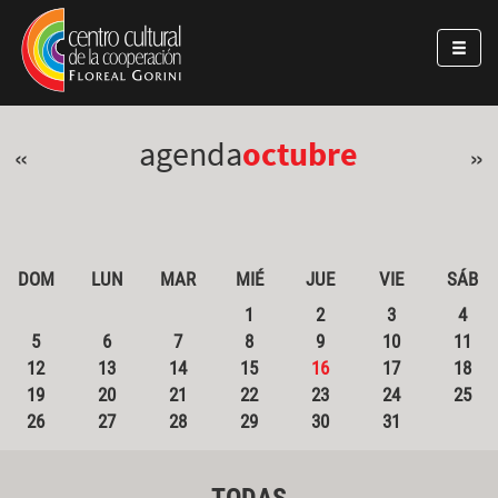
Pasar al contenido principal
Jump to main content
agenda
octubre
«
»
DOM
LUN
MAR
MIÉ
JUE
VIE
SÁB
1
2
3
4
5
6
7
8
9
10
11
12
13
14
15
16
17
18
19
20
21
22
23
24
25
26
27
28
29
30
31