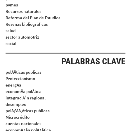
pymes
Recursos naturales
Reforma del Plan de Estudios
Reseñas bibliográficas
salud
sector automotriz
social
PALABRAS CLAVE
polÃÂticas publicas
Proteccionismo
energÃa
economÃa polÃtica
integraciÃ³n regional
desempleo
polÃƒÂÃ‚Âticas publicas
Microcrédito
cuentas nacionales
economÃƒÂa polÃƒÂtica