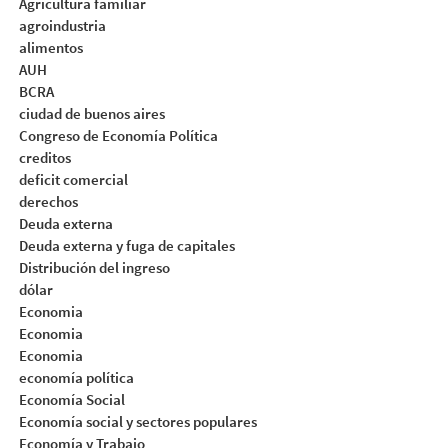
Agricultura familiar
agroindustria
alimentos
AUH
BCRA
ciudad de buenos aires
Congreso de Economía Política
creditos
deficit comercial
derechos
Deuda externa
Deuda externa y fuga de capitales
Distribución del ingreso
dólar
Economia
Economia
Economia
economía política
Economía Social
Economía social y sectores populares
Economía y Trabajo