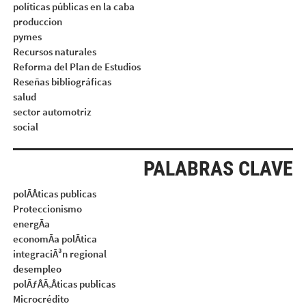
políticas públicas en la caba
produccion
pymes
Recursos naturales
Reforma del Plan de Estudios
Reseñas bibliográficas
salud
sector automotriz
social
PALABRAS CLAVE
polÃÂticas publicas
Proteccionismo
energÃa
economÃa polÃtica
integraciÃ³n regional
desempleo
polÃƒÂÃ‚Âticas publicas
Microcrédito