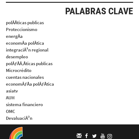
PALABRAS CLAVE
polÃÂticas publicas
Proteccionismo
energÃa
economÃa polÃtica
integraciÃ³n regional
desempleo
polÃƒÂÃ‚Âticas publicas
Microcrédito
cuentas nacionales
economÃƒÂa polÃƒÂtica
asiatv
AUH
sistema financiero
OMC
DevaluaciÃ³n