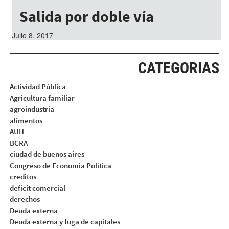
Salida por doble vía
Julio 8, 2017
CATEGORIAS
Actividad Pública
Agricultura familiar
agroindustria
alimentos
AUH
BCRA
ciudad de buenos aires
Congreso de Economía Política
creditos
deficit comercial
derechos
Deuda externa
Deuda externa y fuga de capitales