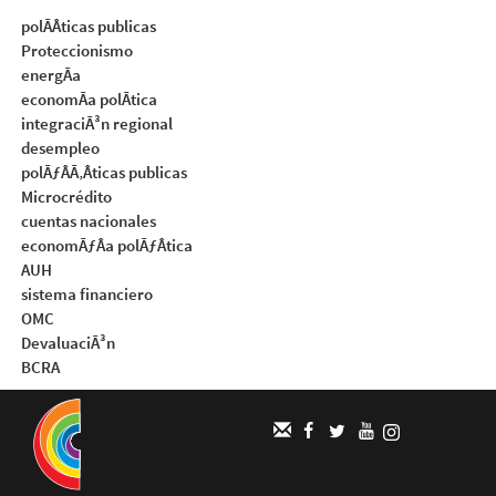
polÃÂticas publicas
Proteccionismo
energÃa
economÃa polÃtica
integraciÃ³n regional
desempleo
polÃƒÂÃ‚Âticas publicas
Microcrédito
cuentas nacionales
economÃƒÂa polÃƒÂtica
AUH
sistema financiero
OMC
DevaluaciÃ³n
BCRA