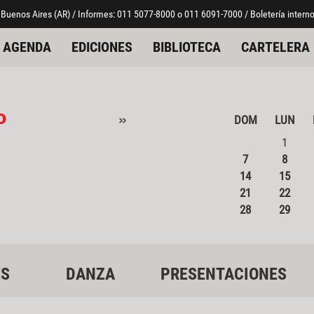
 Buenos Aires (AR) / Informes: 011 5077-8000 o 011 6091-7000 / Boletería interno
AGENDA
EDICIONES
BIBLIOTECA
CARTELERA
o
»
DOM
LUN
1
7
8
14
15
21
22
28
29
ES
DANZA
PRESENTACIONES