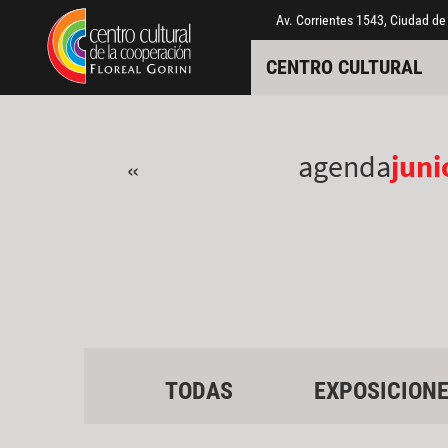
Pasar al contenido principal
Jump to main content
Av. Corrientes 1543, Ciudad de
CENTRO CULTURAL
agenda
juni
«
TODAS
EXPOSICION