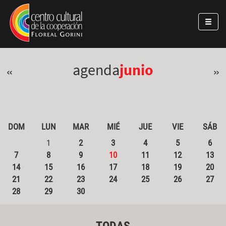
Pasar al contenido principal
Jump to main content
agenda
junio
«
»
DOM
LUN
MAR
MIÉ
JUE
VIE
SÁB
1
2
3
4
5
6
7
8
9
10
11
12
13
14
15
16
17
18
19
20
21
22
23
24
25
26
27
28
29
30