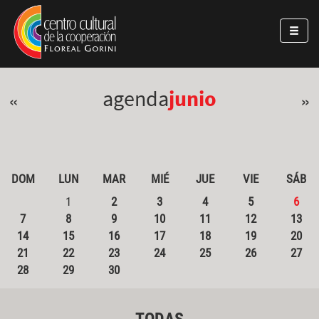
Pasar al contenido principal
Jump to main content
agenda
junio
«
»
DOM
LUN
MAR
MIÉ
JUE
VIE
SÁB
1
2
3
4
5
6
7
8
9
10
11
12
13
14
15
16
17
18
19
20
21
22
23
24
25
26
27
28
29
30