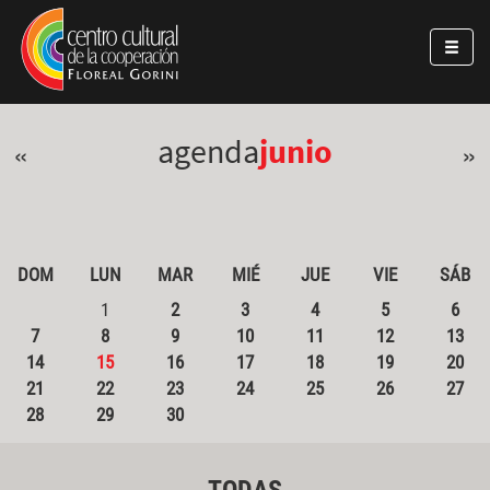
Pasar al contenido principal
Jump to main content
agenda
junio
«
»
DOM
LUN
MAR
MIÉ
JUE
VIE
SÁB
1
2
3
4
5
6
7
8
9
10
11
12
13
14
15
16
17
18
19
20
21
22
23
24
25
26
27
28
29
30