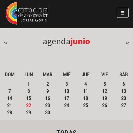
Pasar al contenido principal
Jump to main content
agenda
junio
«
»
DOM
LUN
MAR
MIÉ
JUE
VIE
SÁB
1
2
3
4
5
6
7
8
9
10
11
12
13
14
15
16
17
18
19
20
21
22
23
24
25
26
27
28
29
30